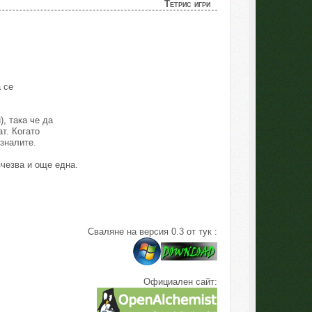
Тетрис игри
 се
, така че да
ат. Когато
зналите.
зчезва и още една.
Сваляне на версия 0.3 от тук :
Официален сайт: