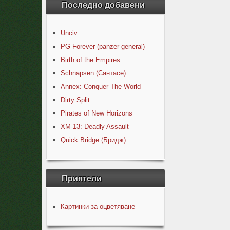
Последно добавени
Unciv
PG Forever (panzer general)
Birth of the Empires
Schnapsen (Сантасе)
Annex: Conquer The World
Dirty Split
Pirates of New Horizons
XM-13: Deadly Assault
Quick Bridge (Бридж)
Приятели
Картинки за оцветяване