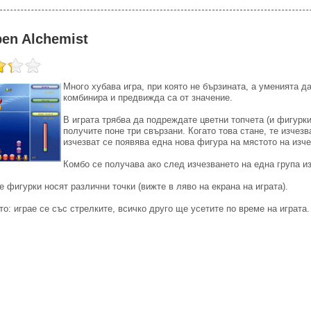
en Alchemist
Много хубава игра, при която не бързината, а уменията да
комбинира и предвижда са от значение.
В играта трябва да подреждате цветни топчета (и фигурки)
получите поне три свързани. Когато това стане, те изчезв
изчезват се появява една нова фигура на мястото на изче
Комбо се получава ако след изчезването на една група и
 фигурки носят различни точки (вижте в ляво на екрана на играта).
о: играе се със стрелките, всичко друго ще усетите по време на играта.