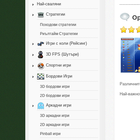
Най-сваляни
Стратегии
Op
Походови стратегии
Риълтайм Стратегии
Игри с коли (Рейсинг)
3D FPS (Шутъри)
Спортни игри
Бордови Игри
Различните
3D бордови игри
Най-важнот
2D бордови игри
Аркадни игри
3D аркадни игри
2D аркадни игри
Pinball игри