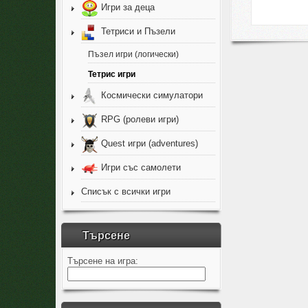
Игри за деца
Тетриси и Пъзели
Пъзел игри (логически)
Тетрис игри
Космически симулатори
RPG (ролеви игри)
Quest игри (adventures)
Игри със самолети
Списък с всички игри
Търсене
Търсене на игра: