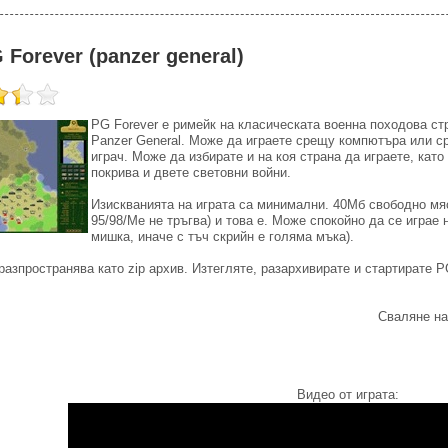
 Forever (panzer general)
PG Forever е римейк на класическата военна походова ст
Panzer General. Може да играете срещу компютъра или с
играч. Може да избирате и на коя страна да играете, като
покрива и двете световни войни.
Изискванията на играта са минимални. 40Мб свободно мяс
95/98/Me не тръгва) и това е. Може спокойно да се играе 
мишка, иначе с тъч скрийн е голяма мъка).
разпространява като zip архив. Изтегляте, разархивирате и стартирате PG
Сваляне на
Видео от играта: