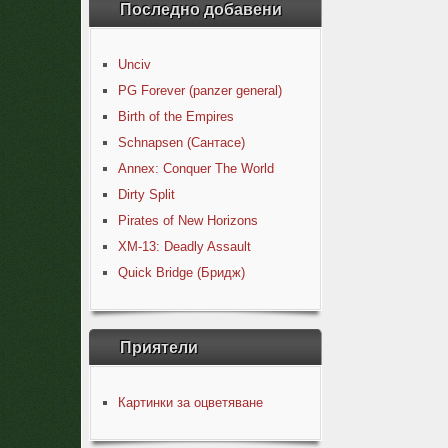
Последно добавени
Unciv
PG Forever (panzer general)
Birth of the Empires
Schnapsen (Сантасе)
Annex: Conquer The World
Dirty Split
Pirates of New Horizons
XM-13: Deadly Assault
Quick Bridge (Бридж)
Приятели
Картинки за оцветяване