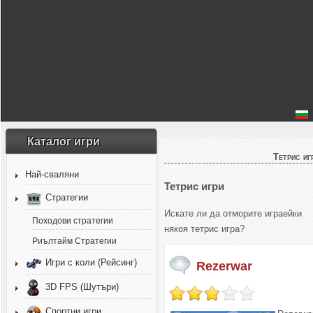
Каталог игри
Тетрис иг
Най-сваляни
Тетрис игри
Стратегии
Искате ли да отморите играейки
Походови стратегии
някоя тетрис игра?
Риълтайм Стратегии
Игри с коли (Рейсинг)
Rezerwar
3D FPS (Шутъри)
Спортни игри