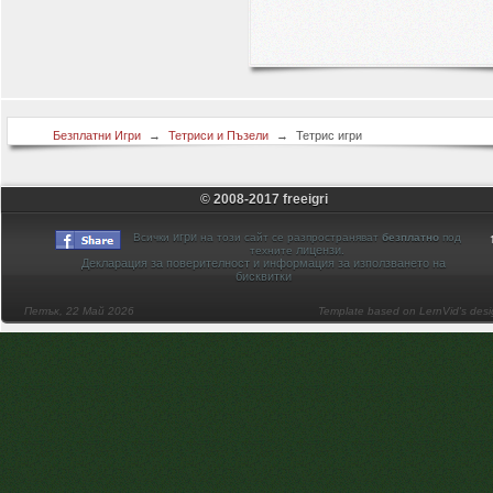
Безплатни Игри
→
Тетриси и Пъзели
→
Тетрис игри
© 2008-2017 freeigri
игри
Всички
на този сайт се разпространяват
безплатно
под
лицензи
техните
.
Декларация за поверителност и информация за използването на
бисквитки
Петък, 22 Май 2026
Template based on LernVid's des