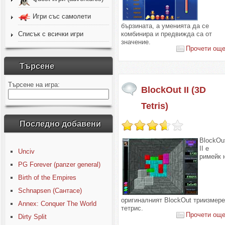
Игри със самолети
бързината, а уменията да се
комбинира и предвижда са от
Списък с всички игри
значение.
Прочети още.
Търсене
Търсене на игра:
BlockOut II (3D
Tetris)
Последно добавени
BlockOu
II е
Unciv
римейк 
PG Forever (panzer general)
Birth of the Empires
Schnapsen (Сантасе)
оригиналният BlockOut триизмер
Annex: Conquer The World
тетрис.
Прочети още.
Dirty Split