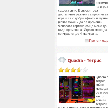
режими
на игра 
са достъпни. Въпреки това
достъпните режими са приятни з
игра и са с добри ефекти и музик
(която може и да се променя).
Фоновата картина също може да
бъде променяна. Играта може да
се играе от до 4-ма играча.
Прочети още.
Quadra - Тетрис
Quadra 
тетрис,
който
може д
се игра
както
всички
тетриси 
сингъл плеър, така и мултиплеър