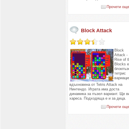
Прочети още.
Block Attack
Block
Attack -
Rise of 
Blocks 
блокпъз
тетрис
вариаци
вдъхновена от Tetris Attack на
Нинтендо. Играта има доста
динамика за пъзел вариант. Ще в
хареса. Подходяща е и за деца.
Прочети още.