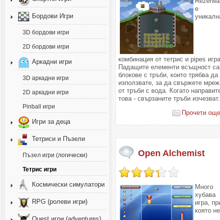
Rezerwa
е
Бордови Игри
уникалн
3D бордови игри
2D бордови игри
комбинация от тетрис и pipеs игра
Аркадни игри
Падащите елементи всъщност са
блокове с тръби, които трябва да
3D аркадни игри
използвате, за да свържете мреж
от тръби с вода. Когато направит
2D аркадни игри
това - свързаните тръби изчезват
Pinball игри
Прочети още.
Игри за деца
Тетриси и Пъзели
Open Alchemist
Пъзел игри (логически)
Тетрис игри
Космически симулатори
Много
хубава
RPG (ролеви игри)
игра, пр
която н
Quest игри (adventures)