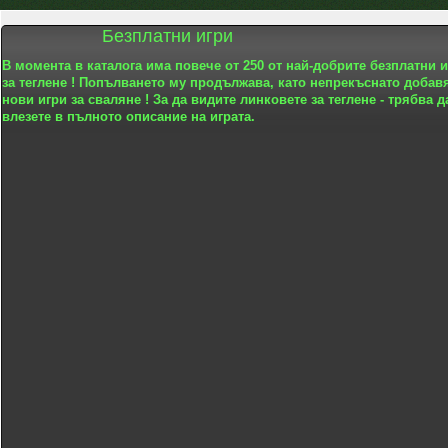
Безплатни игри
В момента в каталога има повече от 250 от най-добрите безплатни 
за теглене ! Попълването му продължава, като непрекъснато добав
нови игри за сваляне ! За да видите линковете за теглене - трябва д
влезете в пълното описание на играта.