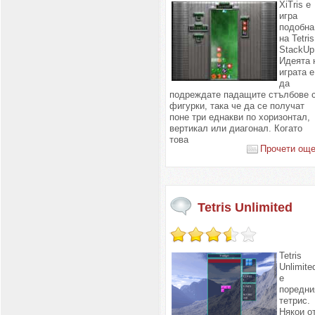
XiTris е
игра
подобна
на Tetris
StackUp
Идеята 
играта е
да
подреждате падащите стълбове 
фигурки, така че да се получат
поне три еднакви по хоризонтал,
вертикал или диагонал. Когато
това
Прочети още.
Tetris Unlimited
Tetris
Unlimite
е
поредни
тетрис.
Някои о