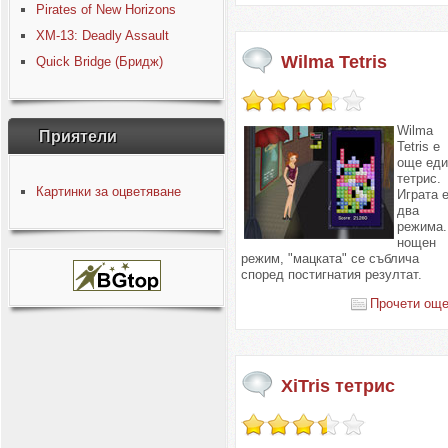
Pirates of New Horizons
XM-13: Deadly Assault
Wilma Tetris
Quick Bridge (Бридж)
Wilma
Приятели
Tetris е
още еди
тетрис.
Картинки за оцветяване
Играта е
два
режима.
нощен
режим, "мацката" се съблича
според постигнатия резултат.
Прочети още.
XiTris тетрис