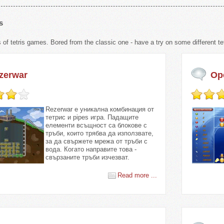
s
 of tetris games. Bored from the classic one - have a try on some different tetri
zerwar
Op
Rezerwar е уникална комбинация от
тетрис и pipеs игра. Падащите
елементи всъщност са блокове с
тръби, които трябва да използвате,
за да свържете мрежа от тръби с
вода. Когато направите това -
свързаните тръби изчезват.
Read more ...