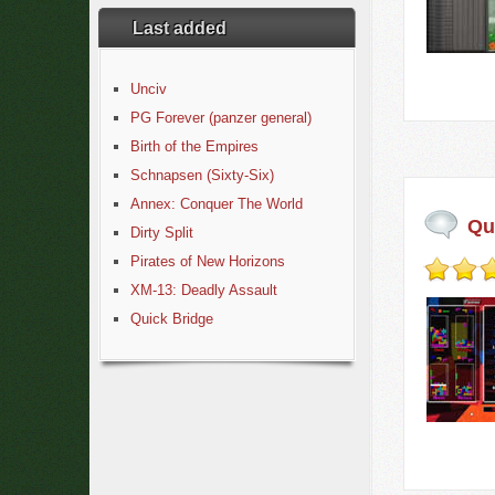
Last added
Unciv
PG Forever (panzer general)
Birth of the Empires
Schnapsen (Sixty-Six)
Annex: Conquer The World
Qu
Dirty Split
Pirates of New Horizons
XM-13: Deadly Assault
Quick Bridge