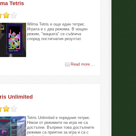
ma Tetris
Wilma Tetris е още един тетрис.
Играта е с два режима. В нощен
режим, "мацката" се съблича
според постигнатия резултат.
Read more ...
ris Unlimited
Tetris Unlimited е поредния тетрис.
Някои от режимите на игра не са
достъпни. Въпреки това достъпните
режими са приятни за игра и са с