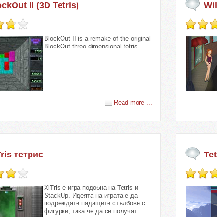
ckOut II (3D Tetris)
Wil
BlockOut II is a remake of the original
BlockOut three-dimensional tetris.
Read more ...
Tris тетрис
Tet
XiTris е игра подобна на Tetris и
StackUp. Идеята на играта е да
подреждате падащите стълбове с
фигурки, така че да се получат