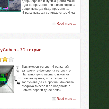
добри ефекти и музика (която може
и да се променя). Фоновата картина
също може да бъде променяна.
Играта може да се играе от до 4-ма
Read more ...
lyCubes - 3D тетрис
Триизмерен тетрис. Игра за най-
запалените фенове на тетрисите.
Напълно триизмерна, с приятна
фонова музика, този тетрис си
заслужава да се пробва. Фоновата
графика липсва и се надяваме в
новите версии да се появи.
Read more ...