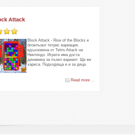
ock Attack
Block Attack - Rise of the Blocks е
блокпъзел тетрис вариация,
вдъхновена от Tetris Attack на
Нинтендо. Играта има доста
динамика за пъзел вариант. Ще ви
хареса. Подходяща е и за деца.
Read more ...