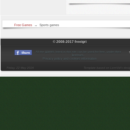
Free Games
→
Sports games
© 2008-2017 freeigri
games
All the
listed in this site can be used for free, under their
licenses
.
Privacy policy and cookies information
Friday, 22 May 2026
Template based on LernVid's desi