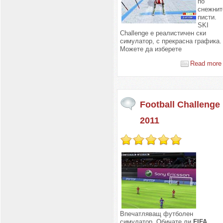
по
снежнит
писти.
SKI
Challenge е реалистичен ски
симулатор, с прекрасна графика.
Можете да изберете
Read more 
Football Challenge
2011
Впечатляващ футболен
симулатор. Обичате ли
FIFA
,