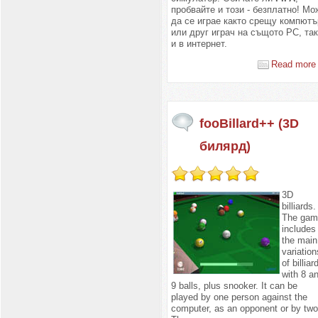
пробвайте и този - безплатно! Мо
да се играе както срещу компютъ
или друг играч на същото PC, та
и в интернет.
Read more 
fooBillard++ (3D
билярд)
3D
billiards.
The gam
includes
the main
variation
of billiar
with 8 a
9 balls, plus snooker. It can be
played by one person against the
computer, as an opponent or by two