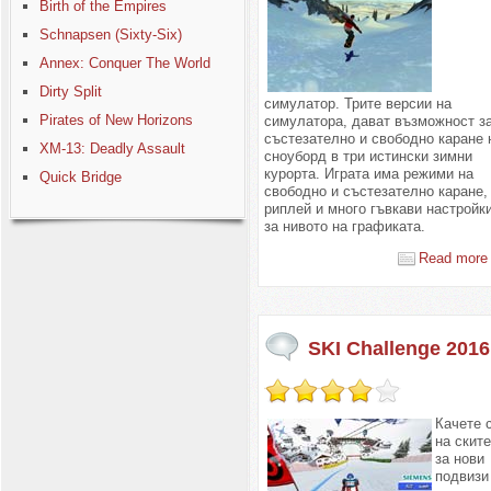
Birth of the Empires
Schnapsen (Sixty-Six)
Annex: Conquer The World
Dirty Split
симулатор. Трите версии на
Pirates of New Horizons
симулатора, дават възможност з
състезателно и свободно каране 
XM-13: Deadly Assault
сноуборд в три истински зимни
курорта. Играта има режими на
Quick Bridge
свободно и състезателно каране,
риплей и много гъвкави настройк
за нивото на графиката.
Read more 
SKI Challenge 2016
Качете 
на скит
за нови
подвизи