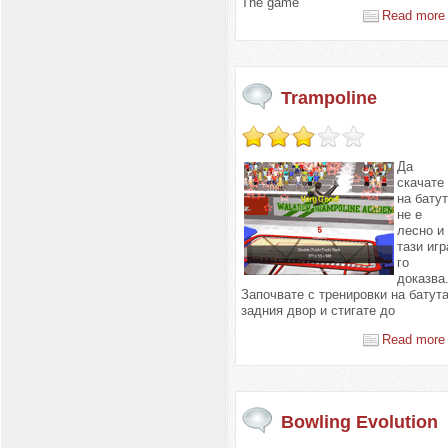
The game
Read more 
Trampoline
Да
скачате
на бату
не е
лесно и
тази игр
го
доказва
Започвате с тренировки на батута
задния двор и стигате до
Read more 
Bowling Evolution