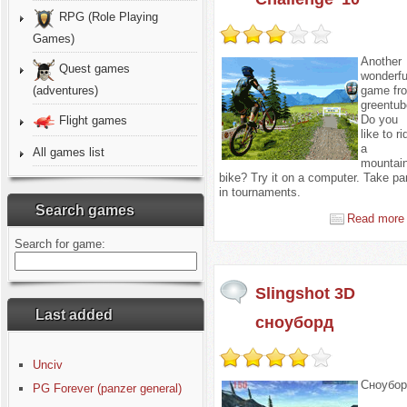
RPG (Role Playing
Games)
Another
Quest games
wonderfu
game fr
(adventures)
greentub
Do you
Flight games
like to ri
a
All games list
mountai
bike? Try it on a computer. Take pa
in tournaments.
Search games
Read more 
Search for game:
Slingshot 3D
Last added
сноуборд
Unciv
Сноубо
PG Forever (panzer general)