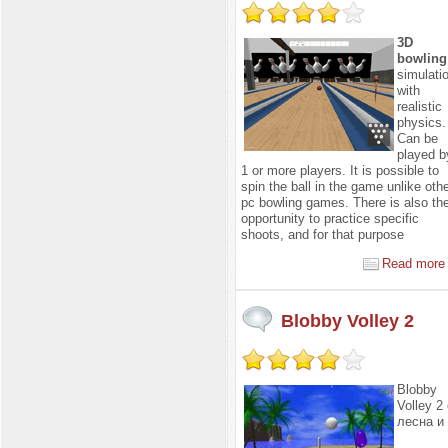
3D
bowling
simulatio
with
realistic
physics.
Can be
played b
1 or more players. It is possible to
spin the ball in the game unlike oth
pc bowling games. There is also th
opportunity to practice specific
shoots, and for that purpose
Read more 
Blobby Volley 2
Blobby
Volley 2
лесна и