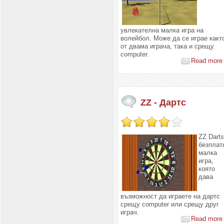
увлекателна малка игра на
волейбол. Може да се играе какт
от двама играча, така и срещу
computer.
Read more 
ZZ - Дартс
ZZ Darts
безплат
малка
игра,
която
дава
възможност да играете на дартс
срещу computer или срещу друг
играч.
Read more 