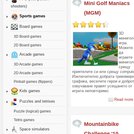
Mini Golf Maniacs
shooters)
(MGM)
Sports games
Board games
3D
3D Board games
миниго
игра.
2D Board games
Можете
да
Arcade games
играете
миниго
3D Arcade games
срещу
приятелите си или срещу compute
2D Arcade games
Изключително добрата триизмер
графика, веселите герои и добро
Pinball games (flippers)
озвучаване правят усещането от
играта неповторимо.
Kids games
Read more 
Puzzles and tetrises
Puzzle (logical) games
Tetris games
Mountainbike
Space simulators
Challenge '10