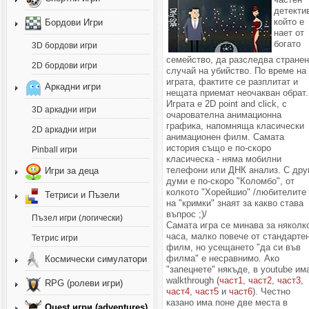
детекти
който е
Бордови Игри
нает от
богато
3D бордови игри
семейство, да разследва стране
2D бордови игри
случай на убийство. По време на
играта, фактите се разплитат и
Аркадни игри
нещата приемат неочакван обрат.
Играта е 2D point and click, с
3D аркадни игри
очарователна анимационна
графика, напомняща класически
2D аркадни игри
анимационен филм. Самата
история също е по-скоро
Pinball игри
класическа - няма мобилни
телефони или ДНК анализ. С дру
Игри за деца
думи е по-скоро "Коломбо", от
колкото "Хорейшио" /любителите
Тетриси и Пъзели
на "кримки" знаят за какво става
въпрос ;)/
Пъзел игри (логически)
Самата игра се минава за няколк
часа, малко повече от стандарте
Тетрис игри
филм, но усещането "да си във
филма" е несравнимо. Ако
Космически симулатори
"запецнете" някъде, в youtube им
walkthrough (
част1
,
част2
,
част3
,
RPG (ролеви игри)
част4
,
част5
и
част6
). Честно
казано има поне две места в
Quest игри (adventures)