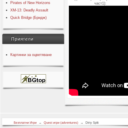
Pirates of New Horizons
част1):
XM-13: Deadly Assault
Quick Bridge (Бридж)
Приятели
Картинки за оцветяване
Безплатни Игри
→
Quest игри (adventures)
→
Dirty Split