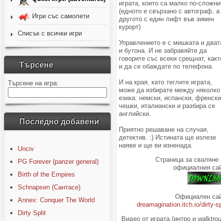
играта, които са малко по-сложни
(едното е свързано с автограф, а
Игри със самолети
другото с един лифт във зимен
курорт)
Списък с всички игри
Управлението е с мишката и дват
и бутона. И не забравяйте да
говорите със всеки срещнат, какт
Търсене
и да се обаждате по телефона.
И на края, като теглите играта,
Търсене на игра:
може да избирате между няколко
езика: немски, испански, френски
чешки, италиански и разбира се
английски.
Последно добавени
Приятно решаване на случая,
детектив. :) Истината ще излезе
наяве и ще ви изненада.
Unciv
Страница за сваляне 
PG Forever (panzer general)
официалния сай
Birth of the Empires
Schnapsen (Сантасе)
Официален сай
Annex: Conquer The World
dreamagination.itch.io/dirty-sp
Dirty Split
Видео от играта (интро и walktro