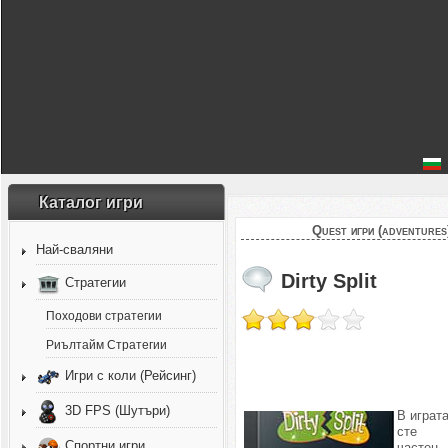
Каталог игри
Quest игри (adventures
Най-сваляни
Dirty Split
Стратегии
Походови стратегии
Риълтайм Стратегии
Игри с коли (Рейсинг)
3D FPS (Шутъри)
В играт
сте
Спортни игри
частен