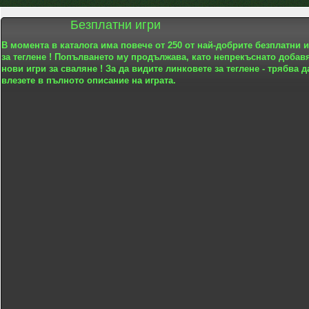
Безплатни игри
В момента в каталога има повече от 250 от най-добрите безплатни 
за теглене ! Попълването му продължава, като непрекъснато добав
нови игри за сваляне ! За да видите линковете за теглене - трябва д
влезете в пълното описание на играта.