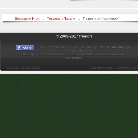
Безплатни Игри
→
Тетриси и Пъзели
→
Пъзел игри (логически)
© 2008-2017 freeigri
игри
Всички
на този сайт се разпространяват
безплатно
под
лицензи
техните
.
Декларация за поверителност и информация за използването на
бисквитки
Събота, 23 Май 2026
Template based on LernVid's des