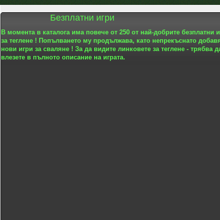
Безплатни игри
В момента в каталога има повече от 250 от най-добрите безплатни 
за теглене ! Попълването му продължава, като непрекъснато добав
нови игри за сваляне ! За да видите линковете за теглене - трябва д
влезете в пълното описание на играта.