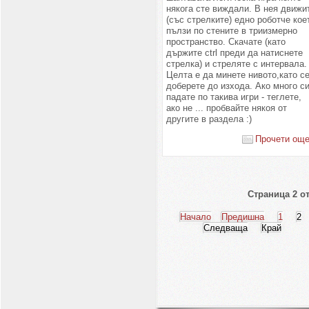
някога сте виждали. В нея движи
(със стрелките) едно роботче кое
пълзи по стените в триизмерно
пространство. Скачате (като
държите ctrl преди да натиснете
стрелка) и стреляте с интервала.
Целта е да минете нивото,като с
доберете до изхода. Ако много с
падате по такива игри - теглете,
ако не ... пробвайте някоя от
другите в раздела :)
Прочети още.
Страница 2 от
Начало
Предишна
1
2
Следваща
Край