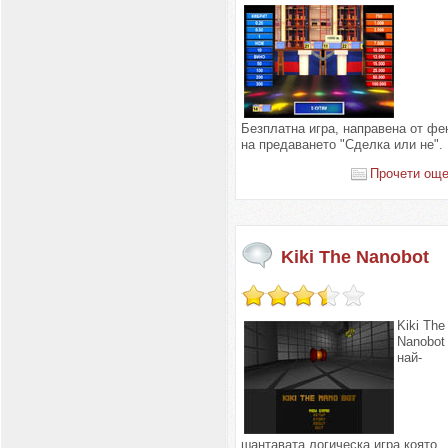
Безплатна игра, направена от фе
на предаването "Сделка или не".
Прочети още.
Kiki The Nanobot
Kiki The
Nanobot
най-
шантавата логическа игра която