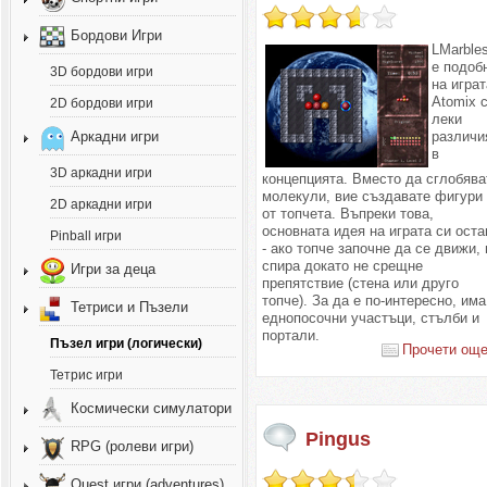
Бордови Игри
LMarble
е подоб
3D бордови игри
на играт
Atomix 
2D бордови игри
леки
различи
Аркадни игри
в
3D аркадни игри
концепцията. Вместо да сглобява
молекули, вие създавате фигури
2D аркадни игри
от топчета. Въпреки това,
основната идея на играта си оста
Pinball игри
- ако топче започне да се движи, 
спира докато не срещне
Игри за деца
препятствие (стена или друго
топче). За да е по-интересно, има
Тетриси и Пъзели
еднопосочни участъци, стълби и
портали.
Пъзел игри (логически)
Прочети още.
Тетрис игри
Космически симулатори
Pingus
RPG (ролеви игри)
Quest игри (adventures)