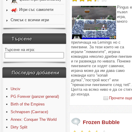
Pingus 
Игри със самолети
пъзел
игра,
Списък с всички игри
много
Търсене
приличаща на Lemings но с
пингвини. За тези които не са
Търсене на игра:
играли "лемингите", играча
командва няколко дребни пингви
и ги развежда по нивата. Понеже
пингвините си ходят самички,
играча може да им дава само
Последно добавени
команди като "копай
дупка","построй мост" или
"пренасочи пингвините след теб".
Unciv
Целта на всяко ниво е да се стиг
до изхода.
PG Forever (panzer general)
Прочети още.
Birth of the Empires
Schnapsen (Сантасе)
Annex: Conquer The World
Frozen Bubble
Dirty Split