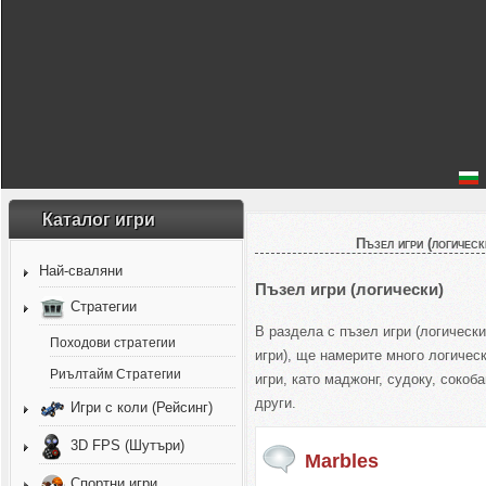
Каталог игри
Пъзел игри (логическ
Най-сваляни
Пъзел игри (логически)
Стратегии
В раздела с пъзел игри (логическ
Походови стратегии
игри), ще намерите много логичес
Риълтайм Стратегии
игри, като маджонг, судоку, сокоба
други.
Игри с коли (Рейсинг)
3D FPS (Шутъри)
Marbles
Спортни игри