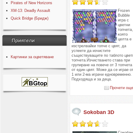
Pirates of New Horizons
XM-13: Deadly Assault
Frozen
Bubble
Quick Bridge (Бридж)
игра с
цветни
топчета,
която
целта е
Приятели
изстрелвайки топче с цвят, да
успеете да изчистите
съществуващите по таблото цвет
Картинки за оцветяване
топчета.Изчистването става при
групиране на повече от 3 топчета
от един цвят. Може да се играе о
1 или 2-ма играчи едновременно.
Подходяща и за деца.
Прочети още.
Sokoban 3D
Сокобан