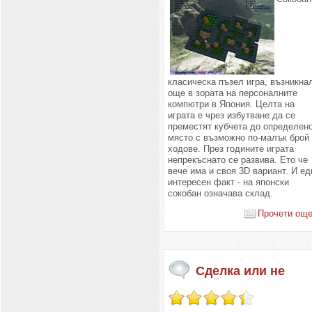
класическа пъзел игра, възникна
още в зората на персоналните
компютри в Япония. Целта на
играта е чрез избутване да се
преместят кубчета до определен
място с възможно по-малък брой
ходове. През годините играта
непрекъснато се развива. Ето че
вече има и своя 3D вариант. И ед
интересен факт - на японски
сокобан означава склад.
Прочети още.
Сделка или не