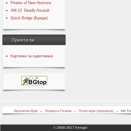
Pirates of New Horizons
XM-13: Deadly Assault
Quick Bridge (Бридж)
Приятели
Картинки за оцветяване
Безплатни Игри
→
Тетриси и Пъзели
→
Пъзел игри (логически)
→
Kiki Th
Nanobot
© 2008-2017 freeigri