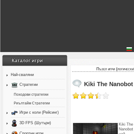
Каталог игри
Пъзел игри (логически
Най-сваляни
Kiki The Nanobot
Стратегии
Походови стратегии
Риълтайм Стратегии
Игри с коли (Рейсинг)
3D FPS (Шутъри)
Kiki The
Nanobot
Спортни игри
най-