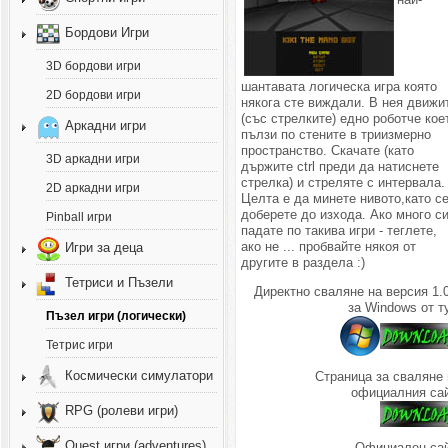
Бордови Игри
3D бордови игри
шантавата логическа игра която
2D бордови игри
някога сте виждали. В нея движи
(със стрелките) едно роботче кое
Аркадни игри
пълзи по стените в триизмерно
пространство. Скачате (като
3D аркадни игри
държите ctrl преди да натиснете
стрелка) и стреляте с интервала.
2D аркадни игри
Целта е да минете нивото,като с
доберете до изхода. Ако много с
Pinball игри
падате по такива игри - теглете,
ако не ... пробвайте някоя от
Игри за деца
другите в раздела :)
Тетриси и Пъзели
Директно сваляне на версия 1.
за Windows от т
Пъзел игри (логически)
Тетрис игри
Космически симулатори
Страница за сваляне 
официалния сай
RPG (ролеви игри)
Quest игри (adventures)
Официален сай