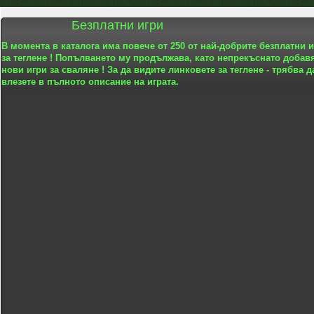
Безплатни игри
В момента в каталога има повече от 250 от най-добрите безплатни 
за теглене ! Попълването му продължава, като непрекъснато добав
нови игри за сваляне ! За да видите линковете за теглене - трябва д
влезете в пълното описание на играта.