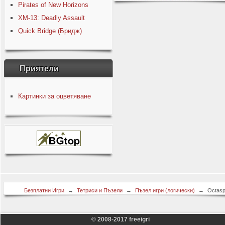
Pirates of New Horizons
XM-13: Deadly Assault
Quick Bridge (Бридж)
Приятели
Картинки за оцветяване
Безплатни Игри
→
Тетриси и Пъзели
→
Пъзел игри (логически)
→
Octasp
Crates
© 2008-2017 freeigri