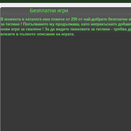
Безплатни игри
В момента в каталога има повече от 250 от най-добрите безплатни 
за теглене ! Попълването му продължава, като непрекъснато добав
нови игри за сваляне ! За да видите линковете за теглене - трябва д
влезете в пълното описание на играта.