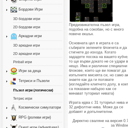
Бордови Игри
3D бордови игри
Предизвикателна пъзел игра,
2D бордови игри
подобна на сокобан, но с много
повече екшън.
Аркадни игри
Основната цел в играта е са
3D аркадни игри
събиратe зелените блокчета и да
стигнете до изхода. Когато
2D аркадни игри
зададете посока на вашето кубче
то ще върви докато не се удари 
Pinball игри
нещо. Има и различни специални
блокове, които ще ви помагат да
Игри за деца
изпълните мисията си, но само а
знаете как да ги ползвате
Тетриси и Пъзели
(изгледайте клипчето долу, в кое
са показани набързо как се
Пъзел игри (логически)
минават туториал нивата)
Тетрис игри
Играта идва с 31 туториъл нива и
32 дифолтни нива. Може да се
Космически симулатори
добавят и допълнителни.
RPG (ролеви игри)
Директно сваляне на версия 0.
за Window
Quest игри (adventures)