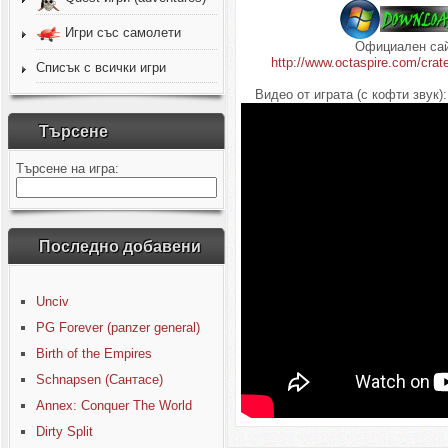
Игри със самолети
Официален сай
http://www.octaspire.com/crat
Списък с всички игри
Видео от играта (с кофти звук):
Търсене
Търсене на игра:
Последно добавени
Unciv
PG Forever (panzer general)
Birth of the Empires
Schnapsen (Сантасе)
Annex: Conquer The World
Dirty Split