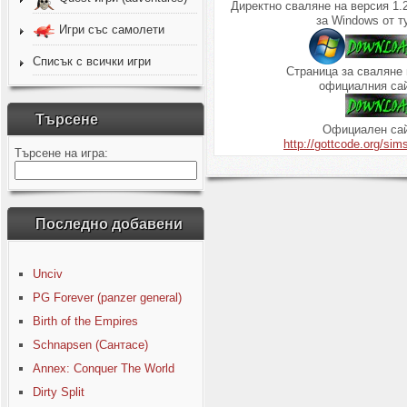
Директно сваляне на версия 1.
за Windows от т
Игри със самолети
Списък с всички игри
Страница за сваляне 
официалния сай
Търсене
Официален сай
http://gottcode.org/sim
Търсене на игра:
Последно добавени
Unciv
PG Forever (panzer general)
Birth of the Empires
Schnapsen (Сантасе)
Annex: Conquer The World
Dirty Split