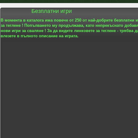
Безплатни игри
В момента в каталога има повече от 250 от най-добрите безплатни 
за теглене ! Попълването му продължава, като непрекъснато добав
нови игри за сваляне ! За да видите линковете за теглене - трябва д
влезете в пълното описание на играта.