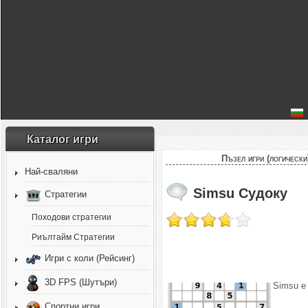
Каталог игри
Пъзел игри (логически
Най-сваляни
Simsu Судоку
Стратегии
Походови стратегии
Риълтайм Стратегии
Игри с коли (Рейсинг)
3D FPS (Шутъри)
Simsu е
Спортни игри