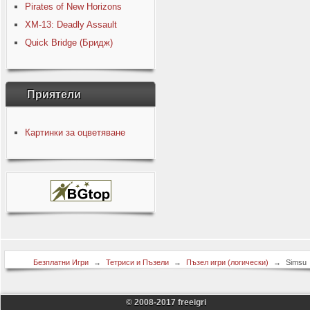
Pirates of New Horizons
XM-13: Deadly Assault
Quick Bridge (Бридж)
Приятели
Картинки за оцветяване
Безплатни Игри
→
Тетриси и Пъзели
→
Пъзел игри (логически)
→
Simsu
Судоку
© 2008-2017 freeigri