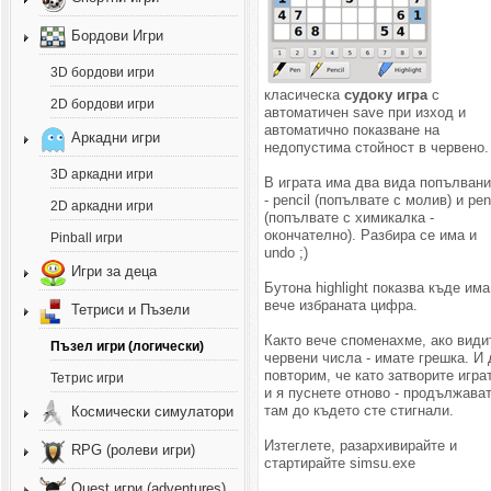
Бордови Игри
3D бордови игри
класическа
судоку игра
с
2D бордови игри
автоматичен save при изход и
автоматично показване на
Аркадни игри
недопустима стойност в червено.
3D аркадни игри
В играта има два вида попълван
- pencil (попълвате с молив) и pe
2D аркадни игри
(попълвате с химикалка -
окончателно). Разбира се има и
Pinball игри
undo ;)
Игри за деца
Бутона highlight показва къде има
вече избраната цифра.
Тетриси и Пъзели
Както вече споменахме, ако види
Пъзел игри (логически)
червени числа - имате грешка. И 
повторим, че като затворите игра
Тетрис игри
и я пуснете отново - продължава
там до където сте стигнали.
Космически симулатори
Изтеглете, разархивирайте и
RPG (ролеви игри)
стартирайте simsu.exe
Quest игри (adventures)