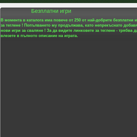
Безплатни игри
В момента в каталога има повече от 250 от най-добрите безплатни 
за теглене ! Попълването му продължава, като непрекъснато добав
нови игри за сваляне ! За да видите линковете за теглене - трябва д
влезете в пълното описание на играта.