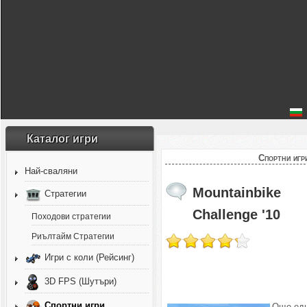
Каталог игри
Спортни игр
Най-сваляни
Mountainbike
Стратегии
Challenge '10
Походови стратегии
Риълтайм Стратегии
Игри с коли (Рейсинг)
3D FPS (Шутъри)
Спортни игри
Още ед