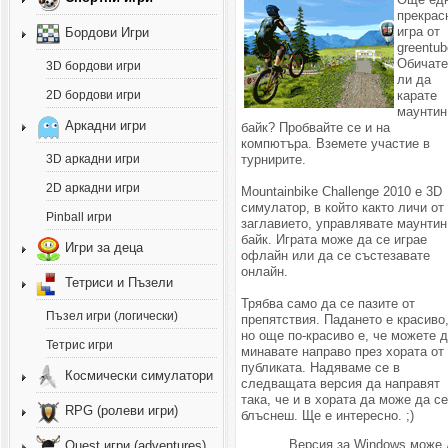
прекрас
игра от
Бордови Игри
greentub
Обичат
3D бордови игри
ли да
карате
2D бордови игри
маунтин
Аркадни игри
байк? Пробвайте се и на
компютъра. Вземете участие в
турнирите.
3D аркадни игри
2D аркадни игри
Mountainbike Challenge 2010 е 3D
симулатор, в който както личи от
Pinball игри
заглавието, управлявате маунтин
байк. Играта може да се играе
Игри за деца
офлайн или да се състезавате
онлайн.
Тетриси и Пъзели
Трябва само да се пазите от
Пъзел игри (логически)
препятствия. Падането е красиво
но още по-красиво е, че можете 
Тетрис игри
минавате направо през хората от
публиката. Надяваме се в
Космически симулатори
следващата версия да направят
така, че и в хората да може да с
RPG (ролеви игри)
блъснеш. Ще е интересно. ;)
Версия за Windows може 
Quest игри (adventures)