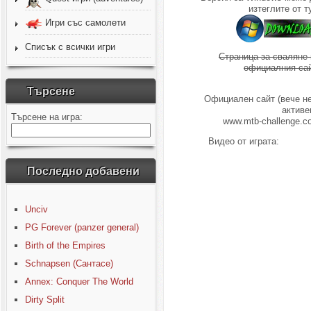
изтеглите от т
Игри със самолети
Списък с всички игри
Страница за сваляне 
официалния сай
Търсене
Официален сайт (вече не
активе
Търсене на игра:
www.mtb-challenge.c
Видео от играта:
Последно добавени
Unciv
PG Forever (panzer general)
Birth of the Empires
Schnapsen (Сантасе)
Annex: Conquer The World
Dirty Split