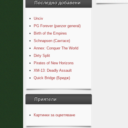
Последно добавени
Unciv
PG Forever (panzer general)
Birth of the Empires
Schnapsen (Сантасе)
Annex: Conquer The World
Dirty Split
Pirates of New Horizons
XM-13: Deadly Assault
Quick Bridge (Бридж)
Приятели
Картинки за оцветяване