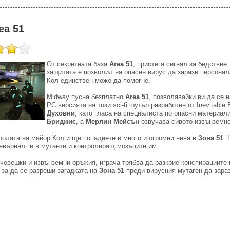
ea 51
От секретната база
Area 51
, пристига сигнал за бедствие.
защитата е позволил на опасен вирус да зарази персонал
Кол единствен може да помогне.
Midway пусна безплатно
Area 51
, позволявайки ви да се 
PC версията на този sci-fi шутър разработен от Inevitable 
Духовни
, като гласа на специалиста по опасни материал
Бриджис
, а
Мерлин Мейсън
озвучава сивото извънземн
 ролята на майор Кол и ще попаднете в много и огромни нива в
Зона 51
. 
ревърнал ги в мутанти и контролиращ мозъците им.
 човешки и извънземни оръжия, играча трябва да разкрие конспирациите
 за да се разреши загадката на
Зона 51
преди вирусния мутаген да зараз