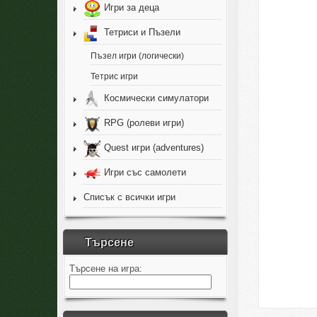
Игри за деца
Тетриси и Пъзели
Пъзел игри (логически)
Тетрис игри
Космически симулатори
RPG (ролеви игри)
Quest игри (adventures)
Игри със самолети
Списък с всички игри
Търсене
Търсене на игра: