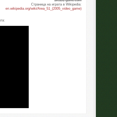
area51-game.com
Страница на играта в Wikipedia:
en.wikipedia.org/wiki/Area_51_(2005_video_game)
та: