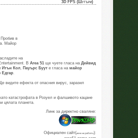
3D FPS (Шутъри)
 Пробив в
а. Майор
насладите на
Entertainment. В
Area 51
ще чуете гласа на
Дейвид
и
Итън Кол
,
Пауърс Буут
е гласа на
майор
о
Едгар
.
Ще видите ефекта от опасния вирус, заразил
 като катастрофата в Розуел и фалшивото кацане
и цялата планета.
Линк за директно сваляне:
Официален сайт(
):
вече не работи