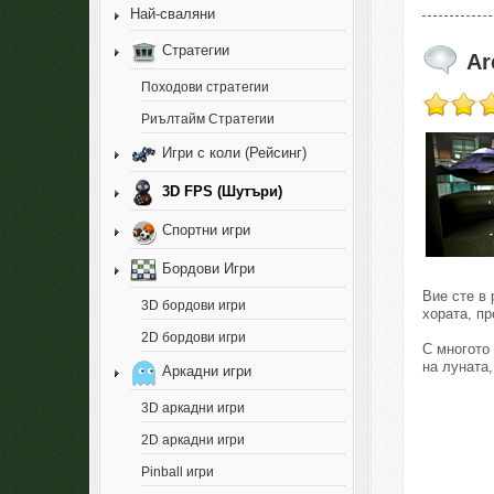
Най-сваляни
Стратегии
Ar
Походови стратегии
Риълтайм Стратегии
Игри с коли (Рейсинг)
3D FPS (Шутъри)
Спортни игри
Бордови Игри
Вие сте в
3D бордови игри
хората, п
2D бордови игри
С многото
на луната,
Аркадни игри
3D аркадни игри
2D аркадни игри
Pinball игри