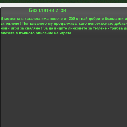
Безплатни игри
В момента в каталога има повече от 250 от най-добрите безплатни 
за теглене ! Попълването му продължава, като непрекъснато добав
нови игри за сваляне ! За да видите линковете за теглене - трябва д
влезете в пълното описание на играта.