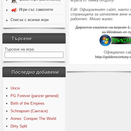
играта от линка по-долу!
Edit: Официалният сайт, както 
Игри със самолети
страницата за изтегляне вече н
работят. Много жалко.
Списък с всички игри
Директно сваляне на версия 1.
за Windows от т
Търсене
Търсене на игра:
Официален сай
http://goldencentury.
Последно добавени
Unciv
PG Forever (panzer general)
Birth of the Empires
Schnapsen (Сантасе)
Annex: Conquer The World
Dirty Split