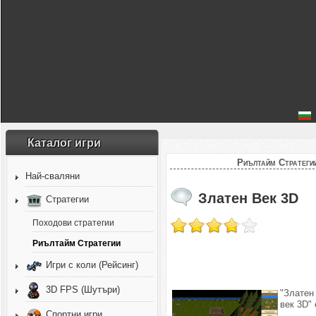
Каталог игри
Риълтайм Стратеги
Най-сваляни
Златен Век 3D
Стратегии
Походови стратегии
Риълтайм Стратегии
Игри с коли (Рейсинг)
3D FPS (Шутъри)
"Златен
век 3D" 
Спортни игри