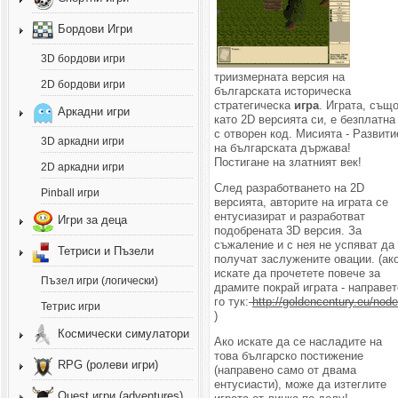
Бордови Игри
3D бордови игри
триизмерната версия на
2D бордови игри
българската
историческа
стратегическа
игра
. Играта, същ
Аркадни игри
като 2D версията си, е безплатна
с отворен код. Мисията - Развити
3D аркадни игри
на българската държава!
Постигане на златният век!
2D аркадни игри
След разработването на 2D
Pinball игри
версията, авторите на играта се
ентусиазират и разработват
Игри за деца
подобрената 3D версия. За
съжаление и с нея не успяват да
Тетриси и Пъзели
получат заслужените овации. (ак
искате да прочетете повече за
Пъзел игри (логически)
драмите покрай играта - направет
го тук:
http://goldencentury.eu/node
Тетрис игри
)
Космически симулатори
Ако искате да се насладите на
това българско постижение
RPG (ролеви игри)
(направено само от двама
ентусиасти), може да изтеглите
Quest игри (adventures)