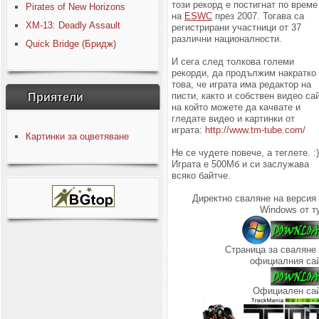
този рекорд е постигнат по време
Pirates of New Horizons
на
ESWC
през 2007. Тогава са
XM-13: Deadly Assault
регистрирани участници от 37
различни националности.
Quick Bridge (Бридж)
И сега след толкова големи
рекорди, да продължим накратко
това, че играта има редактор на
писти, както и собствен видео сай
Приятели
на който можете да качвате и
гледате видео и картинки от
играта:
http://www.tm-tube.com/
Картинки за оцветяване
Не се чудете повече, а теглете. :
Играта е 500Мб и си заслужава
всяко байтче.
Директно сваляне на версия 
Windows от т
Страница за сваляне 
официалния сай
Официален сай