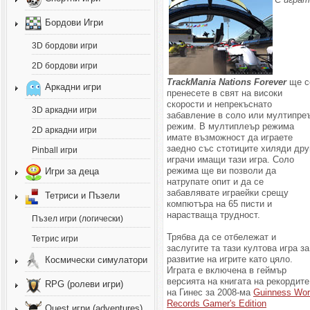
Бордови Игри
3D бордови игри
2D бордови игри
TrackMania Nations Forever
ще с
Аркадни игри
пренесете в свят на високи
скорости и непрекъснато
3D аркадни игри
забавление в соло или мултипре
режим. В мултиплеър режима
2D аркадни игри
имате възможност да играете
заедно със стотиците хиляди дру
Pinball игри
играчи имащи тази игра. Соло
режима ще ви позволи да
Игри за деца
натрупате опит и да се
забавлявате играейки срещу
Тетриси и Пъзели
компютъра на 65 писти и
нарастваща трудност.
Пъзел игри (логически)
Трябва да се отбележат и
Тетрис игри
заслугите та тази култова игра за
развитие на игрите като цяло.
Космически симулатори
Играта е включена в геймър
версията на книгата на рекордите
RPG (ролеви игри)
на Гинес за 2008-ма
Guinness Wor
Records Gamer's Edition
Quest игри (adventures)