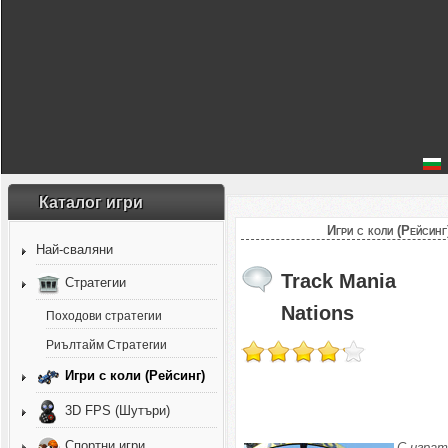
Каталог игри
Игри с коли (Рейсинг
Най-сваляни
Track Mania
Стратегии
Nations
Походови стратегии
Риълтайм Стратегии
Игри с коли (Рейсинг)
3D FPS (Шутъри)
Спортни игри
С играт