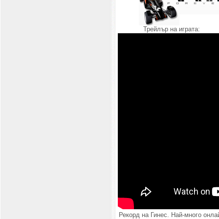
Трейлър на играта:
Рекорд на Гинес. Най-много онла