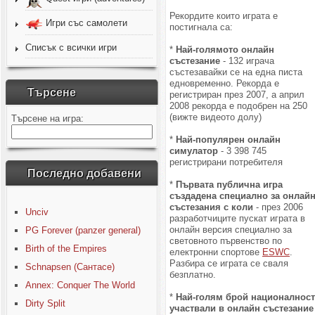
Рекордите които играта е
Игри със самолети
постигнала са:
Списък с всички игри
*
Най-голямото онлайн
състезание
- 132 играча
състезавайки се на една писта
едновременно. Рекорда е
Търсене
регистриран през 2007, а април
2008 рекорда е подобрен на 250
(вижте видеото долу)
Търсене на игра:
*
Най-популярен онлайн
симулатор
- 3 398 745
регистрирани потребителя
Последно добавени
*
Първата публична игра
създадена специално за онлай
състезания с коли
- през 2006
Unciv
разработчиците пускат играта в
онлайн версия специално за
PG Forever (panzer general)
световното първенство по
Birth of the Empires
електронни спортове
ESWC
.
Разбира се играта се сваля
Schnapsen (Сантасе)
безплатно.
Annex: Conquer The World
*
Най-голям брой националнос
Dirty Split
участвали в онлайн състезание