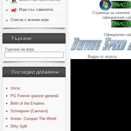
Игри със самолети
Страница за сваляне 
официалния сай
Списък с всички игри
Официален сай
Търсене
Търсене на игра:
Видео от играта:
Последно добавени
Unciv
PG Forever (panzer general)
Birth of the Empires
Schnapsen (Сантасе)
Annex: Conquer The World
Dirty Split