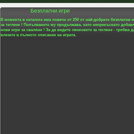
Безплатни игри
В момента в каталога има повече от 250 от най-добрите безплатни 
за теглене ! Попълването му продължава, като непрекъснато добав
нови игри за сваляне ! За да видите линковете за теглене - трябва д
влезете в пълното описание на играта.