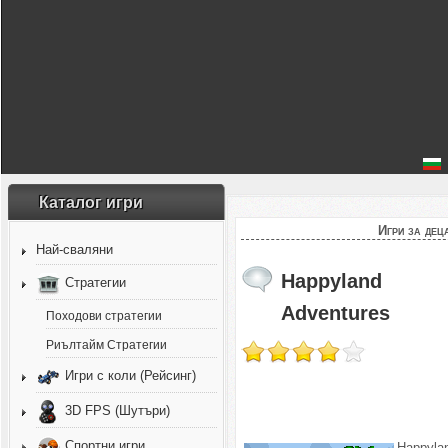
Каталог игри
Игри за дец
Най-сваляни
Happyland
Стратегии
Adventures
Походови стратегии
Риълтайм Стратегии
Игри с коли (Рейсинг)
3D FPS (Шутъри)
Спортни игри
Happyla