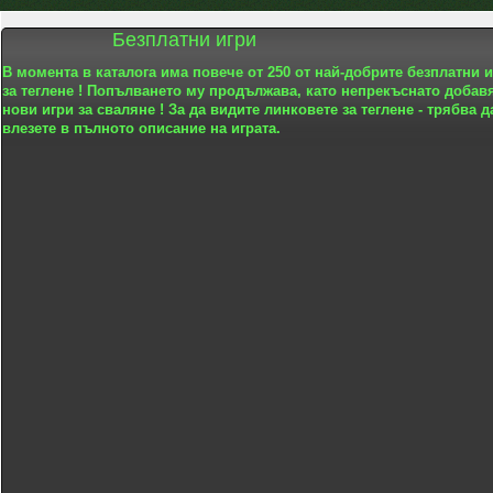
Безплатни игри
В момента в каталога има повече от 250 от най-добрите безплатни 
за теглене ! Попълването му продължава, като непрекъснато добав
нови игри за сваляне ! За да видите линковете за теглене - трябва д
влезете в пълното описание на играта.