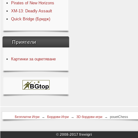
Pirates of New Horizons
XM-13: Deadly Assault
Quick Bridge (Бридж)
Приятели
Картинки за оцветяване
Безплатни Игри
→
Бордови Игри
→
3D бордови игри
→
pouetChess
© 2008-2017 freeigri