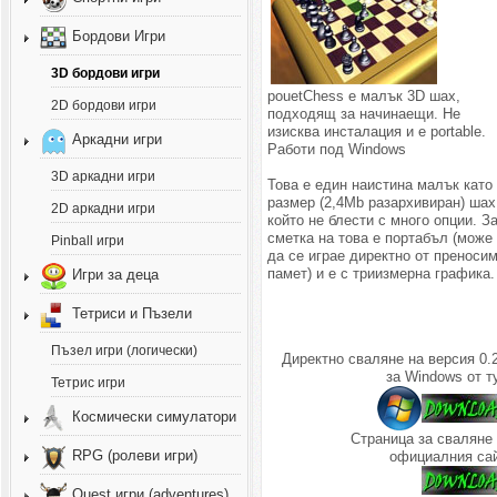
Бордови Игри
3D бордови игри
pouetChess е малък 3D шах,
2D бордови игри
подходящ за начинаещи. Не
изисква инсталация и е portable.
Аркадни игри
Работи под Windows
3D аркадни игри
Това е един наистина малък като
размер (2,4Mb разархивиран) шах
2D аркадни игри
който не блести с много опции. З
сметка на това е портабъл (може
Pinball игри
да се играе директно от преноси
памет) и е с триизмерна графика.
Игри за деца
Тетриси и Пъзели
Пъзел игри (логически)
Директно сваляне на версия 0.
за Windows от т
Тетрис игри
Космически симулатори
Страница за сваляне 
RPG (ролеви игри)
официалния сай
Quest игри (adventures)