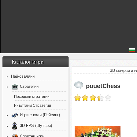
Каталог игри
3D бордови игр
Най-сваляни
pouetChess
Стратегии
Походови стратегии
Риълтайм Стратегии
Игри с коли (Рейсинг)
3D FPS (Шутъри)
Спортни игри