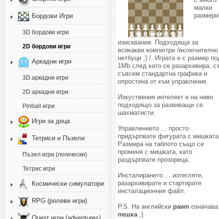
малки
размери
Бордови Игри
3D бордови игри
изисквания. Подходяща за
2D бордови игри
всякакви компютри /включително
нетбуци ;) /. Играта е с размер по
Аркадни игри
1Mb след като се разархивира, с
съвсем стандартна графика и
3D аркадни игри
опростена от към управление.
2D аркадни игри
Изкуствения интелект е на ниво
подходящо за развиващи се
Pinball игри
шахматисти.
Игри за деца
Управлението ... просто
придърпвате фигурата с мишката
Тетриси и Пъзели
Размера на таблото също се
променя с мишката, като
Пъзел игри (логически)
раздърпвате прозореца.
Тетрис игри
Инсталирането ... изтегляте,
разархивирате и стартирате
Космически симулатори
инсталационния файл.
RPG (ролеви игри)
P.S. На английски
pawn
означава
пешка
;)
Quest игри (adventures)