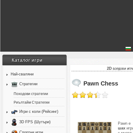
Каталог игри
2D бордови игр
Най-сваляни
Pawn Chess
Стратегии
Походови стратегии
Риълтайм Стратегии
Игри с коли (Рейсинг)
3D FPS (Шутъри)
Pawn е
шах
игр
Спортни игри
с много