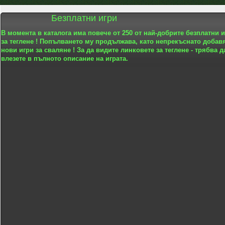
Безплатни игри
В момента в каталога има повече от 250 от най-добрите безплатни 
за теглене ! Попълването му продължава, като непрекъснато добав
нови игри за сваляне ! За да видите линковете за теглене - трябва д
влезете в пълното описание на играта.