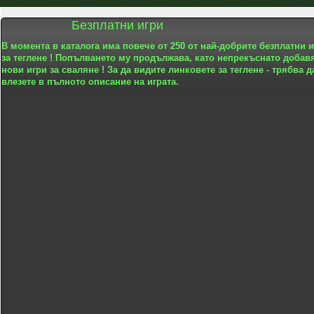
Безплатни игри
В момента в каталога има повече от 250 от най-добрите безплатни 
за теглене ! Попълването му продължава, като непрекъснато добав
нови игри за сваляне ! За да видите линковете за теглене - трябва д
влезете в пълното описание на играта.