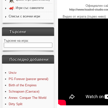
Официален сай
Игри със самолети
http://www.loaded-studio.c
Списък с всички игри
Видео от играта (първо ниво):
Търсене
Търсене на игра:
Последно добавени
Unciv
PG Forever (panzer general)
Birth of the Empires
Schnapsen (Сантасе)
Annex: Conquer The World
Dirty Split