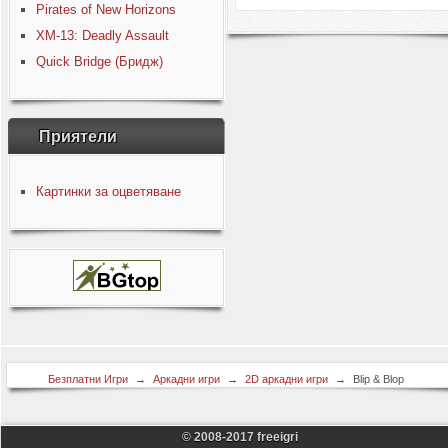
Pirates of New Horizons
XM-13: Deadly Assault
Quick Bridge (Бридж)
Приятели
Картинки за оцветяване
Безплатни Игри
→
Аркадни игри
→
2D аркадни игри
→
Blip & Blop
© 2008-2017 freeigri