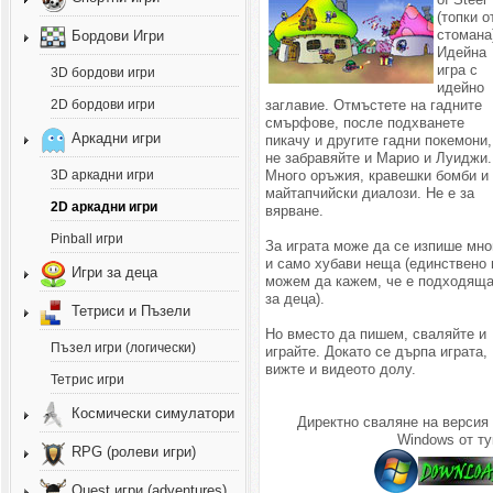
(топки о
стомана
Бордови Игри
Идейна
игра с
3D бордови игри
идейно
заглавие. Отмъстете на гадните
2D бордови игри
смърфове, после подхванете
Аркадни игри
пикачу и другите гадни покемони,
не забравяйте и Марио и Луиджи.
Много оръжия, кравешки бомби и
3D аркадни игри
майтапчийски диалози. Не е за
2D аркадни игри
вярване.
Pinball игри
За играта може да се изпише мно
и само хубави неща (единствено 
Игри за деца
можем да кажем, че е подходящ
за деца).
Тетриси и Пъзели
Но вместо да пишем, сваляйте и
Пъзел игри (логически)
играйте. Докато се дърпа играта,
вижте и видеото долу.
Тетрис игри
Космически симулатори
Директно сваляне на версия 
Windows от ту
RPG (ролеви игри)
Quest игри (adventures)