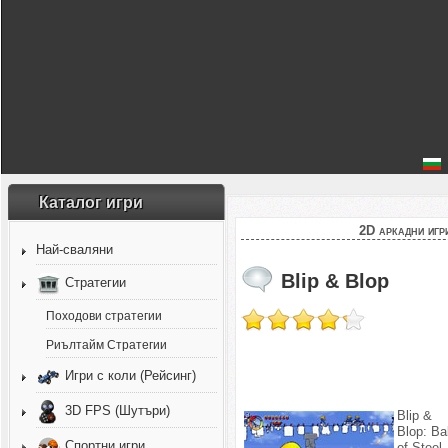
Каталог игри
2D аркадни игр
Най-сваляни
Blip & Blop
Стратегии
Походови стратегии
Риълтайм Стратегии
Игри с коли (Рейсинг)
3D FPS (Шутъри)
Blip &
Blop: Ba
Спортни игри
of Steel