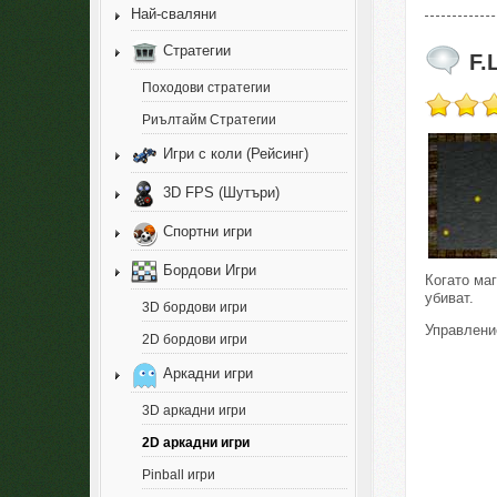
Най-сваляни
Стратегии
F.
Походови стратегии
Риълтайм Стратегии
Игри с коли (Рейсинг)
3D FPS (Шутъри)
Спортни игри
Бордови Игри
Когато маг
убиват.
3D бордови игри
Управление
2D бордови игри
Аркадни игри
3D аркадни игри
2D аркадни игри
Pinball игри