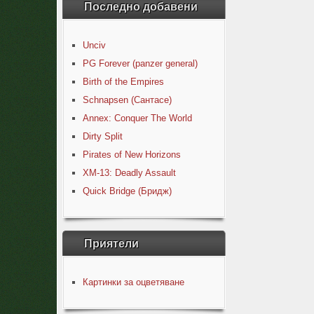
Последно добавени
Unciv
PG Forever (panzer general)
Birth of the Empires
Schnapsen (Сантасе)
Annex: Conquer The World
Dirty Split
Pirates of New Horizons
XM-13: Deadly Assault
Quick Bridge (Бридж)
Приятели
Картинки за оцветяване