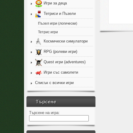
Игри за деца
Тетриси и Пъзели
Пъзел игри (логически)
Тетрис игри
Космически симулатори
RPG (ролеви игри)
Quest игри (adventures)
Игри със самолети
Списък с всички игри
Търсене
Търсене на игра: