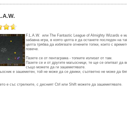
L.A.W.
F.L.A.W. или The Fantastic League of Almighty Wizards е м
забавна игра, в която целта е да останете последен на та
целта трябва да избягвате огнените топки, които с времет
повече.
Пазете се от пентаграма - топките излизат от там.
Пазете се и от другите магьосници, те ще се опитват да 
също можете да ги зашеметявате.
ьосник е зашеметен, той не може да се движи, съответно не може да бяга
то е със стрелките, с десният Ctrl или Shift можете да зашеметявате.