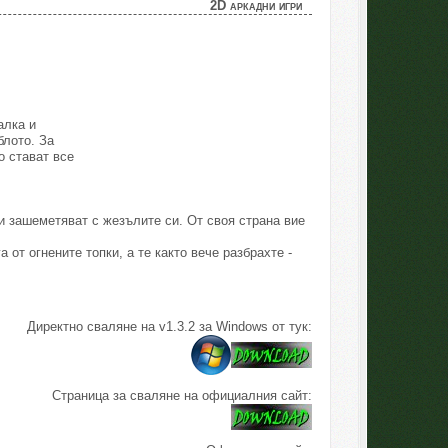
2D аркадни игри
алка и
блото. За
о стават все
ви зашеметяват с жезълите си. От своя страна вие
 от огнените топки, а те както вече разбрахте -
Директно сваляне на v1.3.2 за Windows от тук:
Страница за сваляне на официалния сайт: