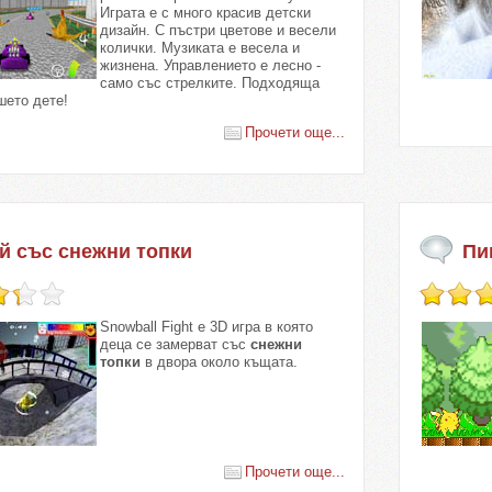
Играта е с много красив детски
дизайн. С пъстри цветове и весели
колички. Музиката е весела и
жизнена. Управлението е лесно -
само със стрелките. Подходяща
шето дете!
Прочети още...
й със снежни топки
Пи
Snowball Fight е 3D игра в която
деца се замерват със
снежни
топки
в двора около къщата.
Прочети още...