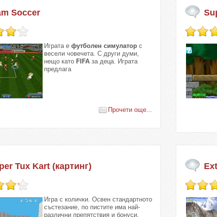
am Soccer
Su
Играта е
футболен симулатор
с
весели човечета. С други думи,
нещо като
FIFA
за деца. Играта
предлага
Прочети още...
per Tux Kart (картинг)
Ex
Игра с колички. Освен стандартното
състезание, по пистите има най-
различни препятствия и бонуси.