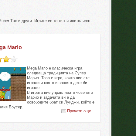
uper Tux и други. Игрите се теглят и инсталират
ga Mario
Mega Mario е класическа игра
следваща традицията на Супер
Марио. Това е игра, която вие сте
играли и която и вашето дете би
играло.
В играта вие управлявате човечето
Марио и задачата ви е да
освободите брат си Луиджи, който е
злия Боусер.
Прочети още...