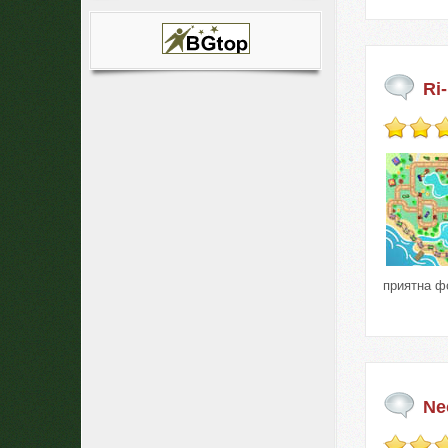
Ri
приятна ф
Ne