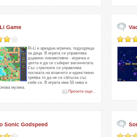
-Li Game
Va
Ri-Li е аркадна игричка, подходяща
за деца. В играта се управлява
дървено локомотивче - играчка и
целта е да се съберат вагончетата.
Със стрелките се управлява
посоката на влакчето и единствено
трябва то да не се сблъска със
себе си. В играта има 50 нива и
онова музика.
Прочети още...
o Sonic Godspeed
So