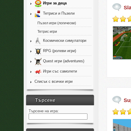
Игри за деца
Sl
Тетриси и Пъзели
Пъзел игри (логически)
Тетрис игри
Космически симулатори
RPG (ролеви игри)
Quest игри (adventures)
Игри със самолети
Списък с всички игри
Su
Търсене
Търсене на игра: