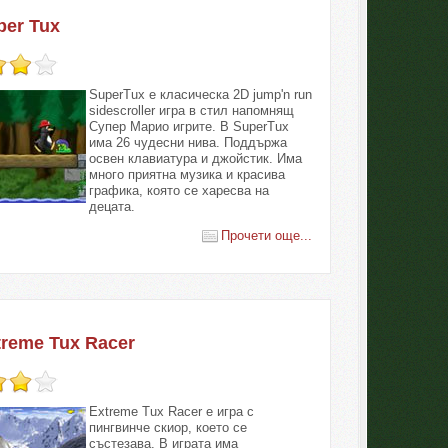
per Tux
SuperTux е класическа 2D jump'n run
sidescroller игра в стил напомнящ
Супер Марио игрите. В SuperTux
има 26 чудесни нива. Поддържа
освен клавиатура и джойстик. Има
много приятна музика и красива
графика, която се харесва на
децата.
Прочети още...
treme Tux Racer
Extreme Tux Racer е игра с
пингвинче скиор, което се
състезава. В играта има