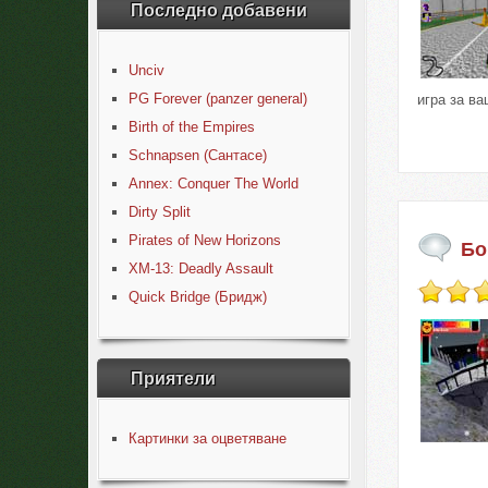
Последно добавени
Unciv
PG Forever (panzer general)
игра за ва
Birth of the Empires
Schnapsen (Сантасе)
Annex: Conquer The World
Dirty Split
Pirates of New Horizons
Бо
XM-13: Deadly Assault
Quick Bridge (Бридж)
Приятели
Картинки за оцветяване