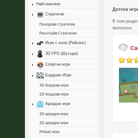
Най-сваляни
Детски игр
Стратегии
В този раздел
Походови стратегии
безплатно.
Риълтайм Стратегии
Игри с коли (Рейсинг)
Ca
3D FPS (Шутъри)
Спортни игри
Бордови Игри
3D бордови игри
2D бордови игри
Аркадни игри
3D аркадни игри
2D аркадни игри
Pinball игри